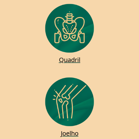
Quadril
Joelho